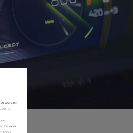
 te zorgen
at om u
oor
er zo voor
n Tools