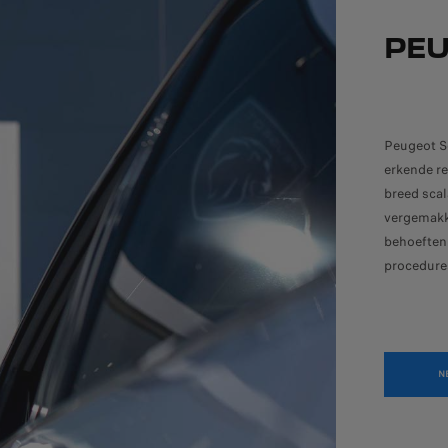
PEU
Peugeot S
erkende re
breed scal
vergemakk
behoeften
procedures
N