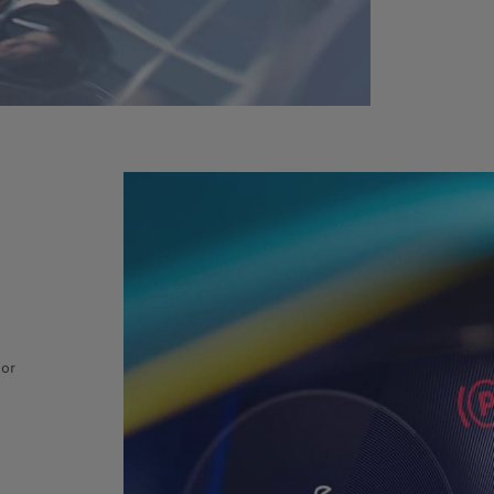
oor
o