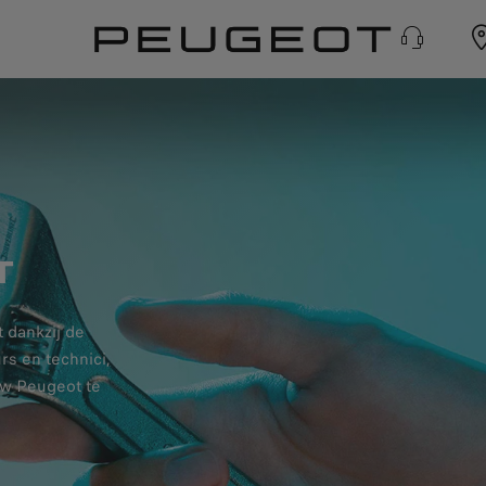
T
 dankzij de
rs en technici,
uw Peugeot te