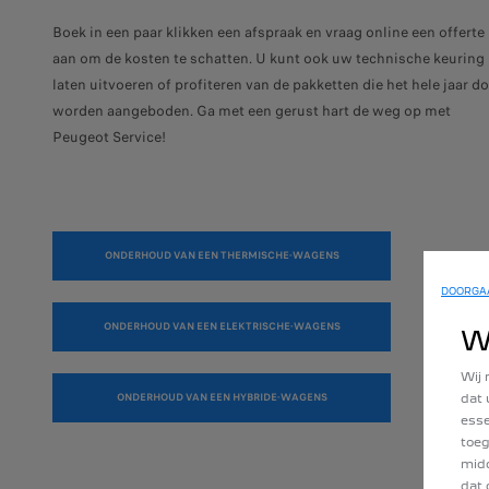
Boek in een paar klikken een afspraak en vraag online een offerte
aan om de kosten te schatten. U kunt ook uw technische keuring
laten uitvoeren of profiteren van de pakketten die het hele jaar d
worden aangeboden. Ga met een gerust hart de weg op met
Peugeot Service!
ONDERHOUD VAN EEN THERMISCHE-WAGENS
DOORGAA
ONDERHOUD VAN EEN ELEKTRISCHE-WAGENS
W
Wij 
ONDERHOUD VAN EEN HYBRIDE-WAGENS
dat 
esse
toeg
midd
dat 