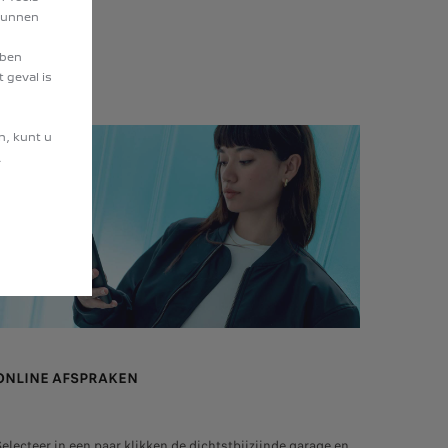
 kunnen
bben
 geval is
n, kunt u
.
ONLINE AFSPRAKEN
Selecteer in een paar klikken de dichtstbijzijnde garage en