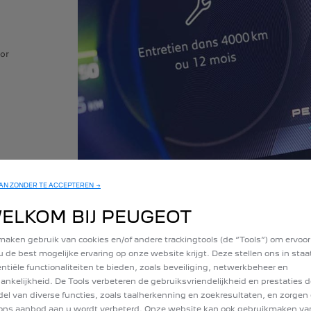
oor
N ZONDER TE ACCEPTEREN →
ELKOM BIJ PEUGEOT
maken gebruik van cookies en/of andere trackingtools (de “Tools”) om ervoor
u de best mogelijke ervaring op onze website krijgt. Deze stellen ons in sta
ntiële functionaliteiten te bieden, zoals beveiliging, netwerkbeheer en
ankelijkheid. De Tools verbeteren de gebruiksvriendelijkheid en prestaties d
el van diverse functies, zoals taalherkenning en zoekresultaten, en zorgen 
ons aanbod aan u wordt verbeterd. Onze website kan ook gebruikmaken va