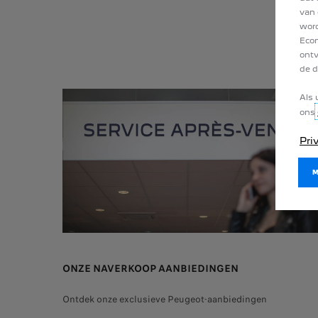
van 
word
Econ
ontv
de d
Als 
ons
Pri
ONZE NAVERKOOP AANBIEDINGEN
Ontdek onze exclusieve Peugeot-aanbiedingen