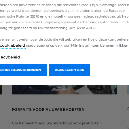
derden om advertenties te tonen die relevanter voor u zijn. Sommige Tools
ONZE DIENSTEN
en verwerkt door derden die gevestigd zijn in landen buiten de Europese
omische Ruimte (EER) en die mogelijk nog geen adequaatheidsbesluit he
angen van de relevante Europese gegevensbeschermingsautoriteiten. In dit
oorgifte gebaseerd op uw toestemming (Art. 49.1a AVG).
u meer wilt weten over de tools die wij gebruiken en hoe u deze kunt behere
cookiebeleid
raadplegen of op de knop ‘Mijn instellingen beheren’ klikken
vacybeleid
MIJN INSTELLINGEN BEHEREN
ALLES ACCEPTEREN
FORFAITS VOOR AL UW BEHOEFTEN
Om het best mogelijke onderhoud voor je auto te