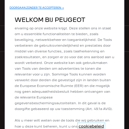
DOORGAAN ZONDER TE ACCEPTEREN →
HULP NODIG
Wij maken gebruik van cookies en/of andere trackingtools
WELKOM BIJ PEUGEOT
(de “Tools”) om ervoor te zorgen dat u de best mogelijke
ervaring op onze website krijgt. Deze stellen ons in staat
om u essentiële functionaliteiten te bieden, zoals
NEWSLETTER
beveiliging, netwerkbeheer en toegankelijkheid. De Tools
verbeteren de gebruiksvriendelijkheid en prestaties door
middel van diverse functies, zoals taalherkenning en
zoekresultaten, en zorgen er zo voor dat ons aanbod aan u
wordt verbeterd. Onze website kan ook gebruikmaken
van Tools van derden om advertenties te tonen die
ONS GAMMA
relevanter voor u zijn. Sommige Tools kunnen worden
verwerkt door derden die gevestigd zijn in landen buiten
de Europese Economische Ruimte (EER) en die mogelijk
Elektrische wagens
nog geen adequaatheidsbesluit hebben ontvangen van
Hybrides
de relevante Europese
Stadswagens
gegevensbeschermingsautoriteiten. In dit geval is de
SUV's
doorgifte gebaseerd op uw toestemming (Art. 49.1a AVG).
Berlines
Breaks
Als u meer wilt weten over de tools die wij gebruiken en
Bedrijfsvoertuigen
cookiebeleid
hoe u deze kunt beheren, kunt u ons
Ombouwde voertuigen