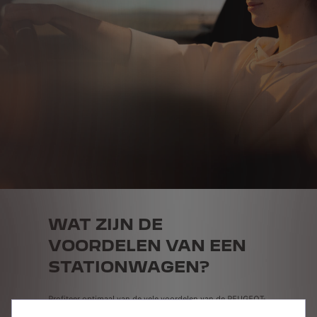
WAT ZIJN DE
VOORDELEN VAN EEN
STATIONWAGEN?
Profiteer optimaal van de vele voordelen van de PEUGEOT-
stationwagens: