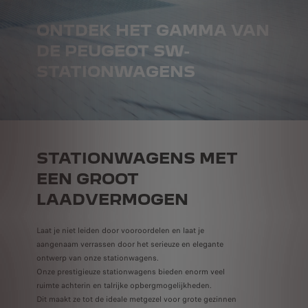
ONTDEK HET GAMMA VAN
DE PEUGEOT SW-
STATIONWAGENS
STATIONWAGENS MET
EEN GROOT
LAADVERMOGEN
Laat je niet leiden door vooroordelen en laat je
aangenaam verrassen door het serieuze en elegante
ontwerp van onze stationwagens.
Onze prestigieuze stationwagens bieden enorm veel
ruimte achterin en talrijke opbergmogelijkheden.
Dit maakt ze tot de ideale metgezel voor grote gezinnen