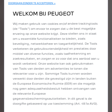
DOORGAAN ZONDER TE ACCEPTEREN →
• Stijlvolle stationwagens die een fraai uiterlijk
WELKOM BIJ PEUGEOT
combineren met comfort
• Uitstekende flexibiliteit van de beschikbare ruimte
• Rijhulpsystemen voor ongeëvenaard rijcomfort
Wij maken gebruik van cookies en/of andere trackingtools
(de “Tools”) om ervoor te zorgen dat u de best mogelijke
ervaring op onze website krijgt. Deze stellen ons in staat
om u essentiële functionaliteiten te bieden, zoals
beveiliging, netwerkbeheer en toegankelijkheid. De Tools
KIES EEN PRESTIGIEUZE
verbeteren de gebruiksvriendelijkheid en prestaties door
middel van diverse functies, zoals taalherkenning en
EN FUNCTIONELE
zoekresultaten, en zorgen er zo voor dat ons aanbod aan u
STATIONWAGEN
wordt verbeterd. Onze website kan ook gebruikmaken
van Tools van derden om advertenties te tonen die
relevanter voor u zijn. Sommige Tools kunnen worden
verwerkt door derden die gevestigd zijn in landen buiten
de Europese Economische Ruimte (EER) en die mogelijk
nog geen adequaatheidsbesluit hebben ontvangen van
de relevante Europese
gegevensbeschermingsautoriteiten. In dit geval is de
doorgifte gebaseerd op uw toestemming (Art. 49.1a AVG).