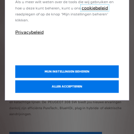
Als u meer wilt weten over de tools die wij gebruiken en
cookiebeleid
hoe u deze kunt beheren, kunt u ons
raadplegen of op de knop ‘Mijn instellingen beheren’
VORIGE
VOLGENDE
klikken.
Privacybeleid
MIJN INSTELLINGEN BEHEREN
PEUGEOT 308 SW STATIONWAGEN
N
ALLES ACCEPTEREN
De strakke contouren van de 308 SW stationwagen stralen een
S
compacte en ruime uitstraling uit en worden gekenmerkt door sportieve
De 
en katachtige lijnen. De PEUGEOT 308 SW biedt jou nieuwe ervaringen
ont
dankzij zijn efficiënte PureTech-, BlueHDi-, plug-in hybride- of elektrische
afs
aandrijvingen.
van
bel