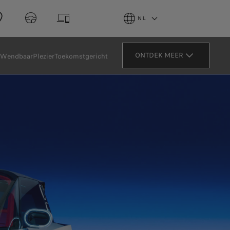
NL
ONTDEK MEER
Wendbaar
Plezier
Toekomstgericht