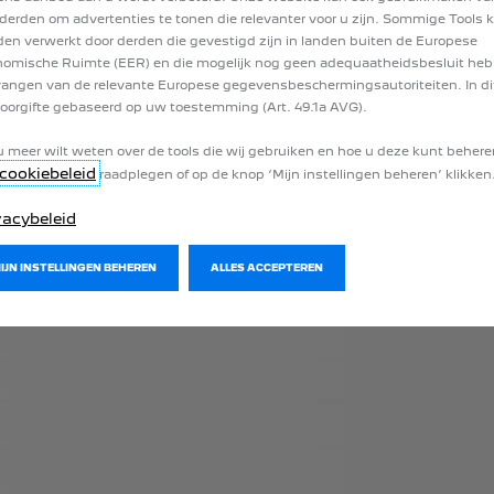
derden om advertenties te tonen die relevanter voor u zijn. Sommige Tools
en verwerkt door derden die gevestigd zijn in landen buiten de Europese
omische Ruimte (EER) en die mogelijk nog geen adequaatheidsbesluit he
angen van de relevante Europese gegevensbeschermingsautoriteiten. In dit
oorgifte gebaseerd op uw toestemming (Art. 49.1a AVG).
u meer wilt weten over de tools die wij gebruiken en hoe u deze kunt behere
cookiebeleid
raadplegen of op de knop ‘Mijn instellingen beheren’ klikken
vacybeleid
MIJN INSTELLINGEN BEHEREN
ALLES ACCEPTEREN