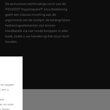
De exclusieve rechthoekige vorm van de
PEUGEOT Hypersquare®-stuurbediening
geeft een nieuwe invulling aan de
ergonomie van de cockpit: de belangrijkste
bedieningselementen zijn binnen
handbereik via vier ronde knoppen in elke
hoek, zodat u uw handen op het stuur kunt
houden.
 te zorgen
at om u
oor
er zo voor
n Tools