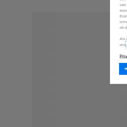
van 
word
Econ
ontv
de d
Als 
ons
Pri