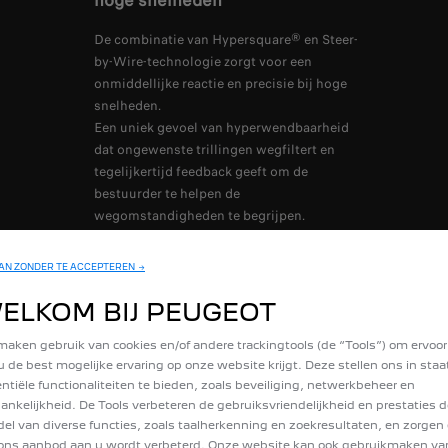
hoge snelheden
De combinatie van Hypersquare® en Steer-
by-Wire-technologie zorgt voor een
onmiddellijke reactie en precisie bij hoge
snelheden.
Een uniek gevoel van hyperwendbaarheid
dat ongewenste trillingen wegfiltert en
tegelijkertijd feedback geeft om de
bestuurder te helpen de
wegomstandigheden te begrijpen.
N ZONDER TE ACCEPTEREN →
ELKOM BIJ PEUGEOT
maken gebruik van cookies en/of andere trackingtools (de “Tools”) om ervoor
u de best mogelijke ervaring op onze website krijgt. Deze stellen ons in sta
ntiële functionaliteiten te bieden, zoals beveiliging, netwerkbeheer en
ankelijkheid. De Tools verbeteren de gebruiksvriendelijkheid en prestaties d
el van diverse functies, zoals taalherkenning en zoekresultaten, en zorgen 
ons aanbod aan u wordt verbeterd. Onze website kan ook gebruikmaken va