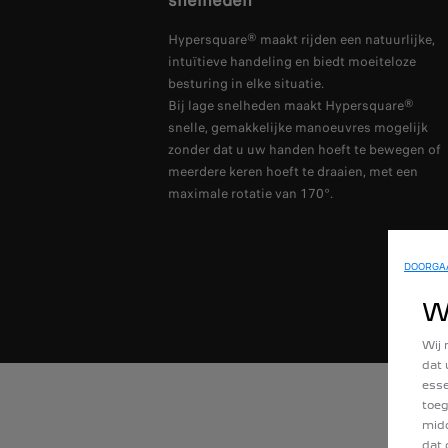
snelheden
Hypersquare® maakt rijden een natuurlijke,
intuïtieve handeling en biedt moeiteloze
besturing in elke situatie. ​
Bij lage snelheden maakt Hypersquare®
snelle, gemakkelijke manoeuvres mogelijk
zonder dat u uw handen hoeft te bewegen of
meerdere keren hoeft te draaien, met een
maximale rotatie van 170°.​
DOORGAA
W
Wij 
dat 
esse
toeg
midd
dat 