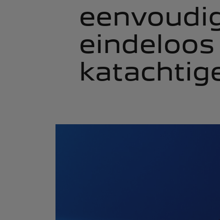
eenvoudig
eindeloos
katachtig