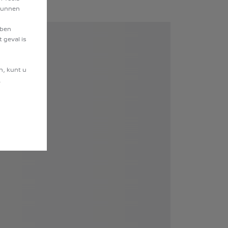
 kunnen
bben
 geval is
n, kunt u
.