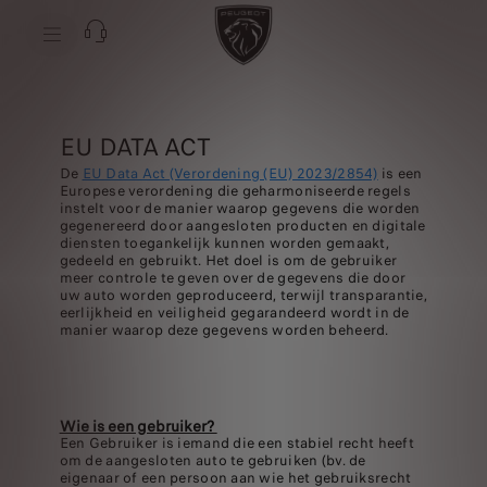
EU DATA ACT
De
EU Data Act (Verordening (EU) 2023/2854)
is een
Europese verordening die geharmoniseerde regels
instelt voor de manier waarop gegevens die worden
gegenereerd door aangesloten producten en digitale
diensten toegankelijk kunnen worden gemaakt,
gedeeld en gebruikt. Het doel is om de gebruiker
meer controle te geven over de gegevens die door
uw auto worden geproduceerd, terwijl transparantie,
eerlijkheid en veiligheid gegarandeerd wordt in de
manier waarop deze gegevens worden beheerd.
Wie is een gebruiker?
Een Gebruiker is iemand die een stabiel recht heeft
om de aangesloten auto te gebruiken (bv. de
eigenaar of een persoon aan wie het gebruiksrecht