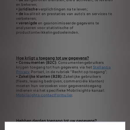
en beheren;
•
juridische
verplichtingen na te leven;
•
de
kwaliteit en prestaties van auto's en services te
verbeteren;
•
verenigde
en geanonimiseerde gegevens te
analyseren voor statistische of
productontwikkelingsdoeleinden.
Hoe krijgt u toegang tot uw gegevens?
•
Consumenten (B2C)
: Consumentengebruikers
krijgen toegang tot hun gegevens via het
Stellantis
Privacy
Portazl, in de rubriek “Recht op toegang”;
•
Zakelijke klanten (B2B):
Zakelijke gebruikers
(fleets, leasing bedrijven, commerciële klanten)
moeten hun verzoeken voor gegevenstoegang
indienen via het specifieke Mobilisights-kanaal:
Mobilisights-contactformulier
.
Hebben derden toegang tot uw gegevens?
Ja, maar enkel wanneer u er toestemming voor geeft.
U kunt derden (bijvoorbeeld een workshop,