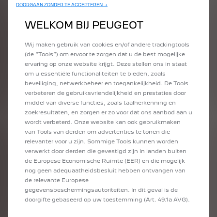
DOORGAAN ZONDER TE ACCEPTEREN →
verzekeraar of dienstverlener) toestemming geven
tot toegang voor uw gegevens, onder de
voorwaarden, ingesteld door de Data Act.
WELKOM BIJ PEUGEOT
Wij maken gebruik van cookies en/of andere trackingtools
(de “Tools”) om ervoor te zorgen dat u de best mogelijke
ervaring op onze website krijgt. Deze stellen ons in staat
Hoe lang heeft u toegang tot uw gegevens?
U krijgt toegang tot de gegevens, opgeslagen op de
om u essentiële functionaliteiten te bieden, zoals
Stellantis' servers, in overeenstemming met het
beveiliging, netwerkbeheer en toegankelijkheid. De Tools
gegevensretentiebeleid van de Stellantis Group.
verbeteren de gebruiksvriendelijkheid en prestaties door
middel van diverse functies, zoals taalherkenning en
zoekresultaten, en zorgen er zo voor dat ons aanbod aan u
wordt verbeterd. Onze website kan ook gebruikmaken
Is de Data Act ook van toepassing op
van Tools van derden om advertenties te tonen die
tweedehandsauto's?
relevanter voor u zijn. Sommige Tools kunnen worden
Ja. Zowel nieuwe als tweedehands aangesloten
verwerkt door derden die gevestigd zijn in landen buiten
auto's worden gedekt.
de Europese Economische Ruimte (EER) en die mogelijk
nog geen adequaatheidsbesluit hebben ontvangen van
de relevante Europese
gegevensbeschermingsautoriteiten. In dit geval is de
Klachten
doorgifte gebaseerd op uw toestemming (Art. 49.1a AVG).
Wanneer u van mening bent dat uw rechten onder
de Data Act niet gerespecteerd worden, kunt u een