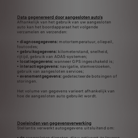
Data gegenereerd door aangesloten auto's
Afhankelijk van het gebruik van uw aangesloten
auto kan het boordapparaat het volgende
verzamelen en verzenden:
•
diagnosegegevens:
motortemperatuur, oliepeil,
foutcodes;
•
gebruiksgegevens:
kilometerstand, snelheid,
rijtijd, gebruik van ADAS-systemen;
•
locatiegegevens:
wanneer GPS ingeschakeld is;
•
interactiegegevens:
navigatie, stemverzoeken,
gebruik van aangesloten services;
•
evenementgegevens:
gedetecteerde botsingen of
storingen.
Het volume van gegevens varieert afhankelijk van
hoe de aangesloten auto gebruikt wordt.
Doeleinden van gegevensverwerking
Stellantis verwerkt autogegevens uitsluitend om:
•
de
aangesloten diensten, die u activeert, te leveren