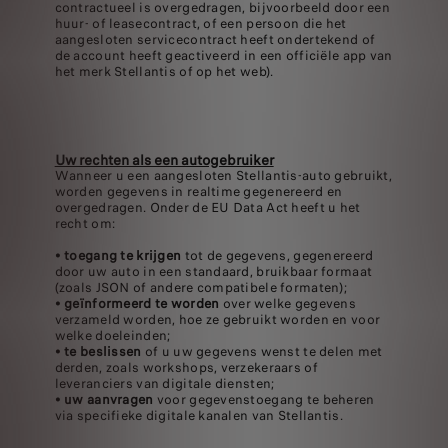
contractueel is overgedragen, bijvoorbeeld door een
huur- of leasecontract, of een persoon die het
aangesloten servicecontract heeft ondertekend of
de account heeft geactiveerd in een officiële app van
het merk Stellantis of op het web).
Uw rechten als een autogebruiker
Wanneer u een aangesloten Stellantis-auto gebruikt,
worden gegevens in realtime gegenereerd en
overgedragen. Onder de EU Data Act heeft u het
recht om:
•
toegang te krijgen
tot de gegevens, gegenereerd
door uw auto in een standaard, bruikbaar formaat
(zoals JSON of andere compatibele formaten);
•
geïnformeerd te worden
over welke gegevens
verzameld worden, hoe ze gebruikt worden en voor
welke doeleinden;
•
te beslissen
of u uw gegevens wenst te delen met
derden, zoals workshops, verzekeraars of
leveranciers van digitale diensten;
•
uw aanvragen
voor gegevenstoegang te beheren
via specifieke digitale kanalen van Stellantis.