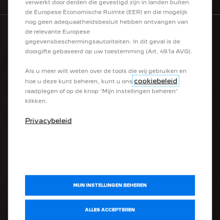
verwerkt door derden die gevestigd zijn in landen buiten
de Europese Economische Ruimte (EER) en die mogelijk
nog geen adequaatheidsbesluit hebben ontvangen van
de relevante Europese
gegevensbeschermingsautoriteiten. In dit geval is de
ONS GAMMA
doorgifte gebaseerd op uw toestemming (Art. 49.1a AVG).
Als u meer wilt weten over de tools die wij gebruiken en
Elektrische wagens
cookiebeleid
hoe u deze kunt beheren, kunt u ons
Hybrides
raadplegen of op de knop ‘Mijn instellingen beheren’
Stadswagens
klikken.
SUV's
Berlines
Privacybeleid
Breaks
Bedrijfsvoertuigen
Ombouwde voertuigen
Bedrijfswagens
SNELLE LINKS
MIJN INSTELLINGEN BEHEREN
Overname
ALLES ACCEPTEREN
Stockwagens