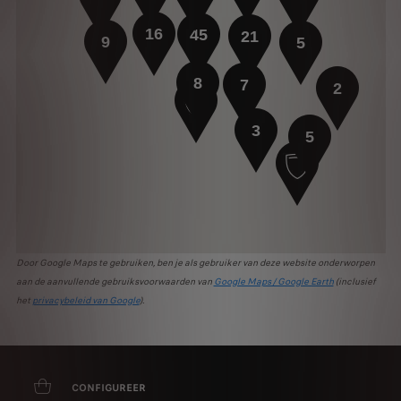
16
45
21
9
5
8
7
2
3
5
Door Google Maps te gebruiken, ben je als gebruiker van deze website onderworpen
aan de aanvullende gebruiksvoorwaarden van
Google Maps / Google Earth
(inclusief
het
privacybeleid van Google
).
CONFIGUREER