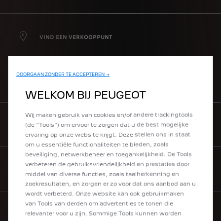
VIND EEN VERKOOPPUNT
DOORGAAN ZONDER TE ACCEPTEREN →
LIFESTYLEBOETIEK
WELKOM BIJ PEUGEOT
Wij maken gebruik van cookies en/of andere trackingtools
(de “Tools”) om ervoor te zorgen dat u de best mogelijke
BROCHURES & PRIJZEN
ervaring op onze website krijgt. Deze stellen ons in staat
om u essentiële functionaliteiten te bieden, zoals
beveiliging, netwerkbeheer en toegankelijkheid. De Tools
verbeteren de gebruiksvriendelijkheid en prestaties door
HULP NODIG
middel van diverse functies, zoals taalherkenning en
zoekresultaten, en zorgen er zo voor dat ons aanbod aan u
wordt verbeterd. Onze website kan ook gebruikmaken
van Tools van derden om advertenties te tonen die
relevanter voor u zijn. Sommige Tools kunnen worden
NEWSLETTER