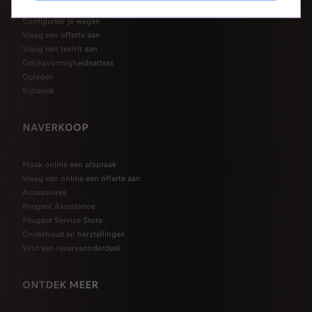
Tweedehandswagens SPOTICAR
Configureer je wagen
Vraag een offerte aan
Vraag een testrit aan
Gelijksvormigheidsattest
Opladen
Rijbereik
NAVERKOOP
Maak online een afspraak
Vraag een online een offerte aan
Accessoires
Peugeot Assistance
Peugeot Service Store
Onderhoud en herstellingen
Vind een reserveonderdeel
ONTDEK MEER