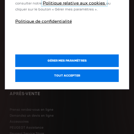
Politique relative aux cookies
consulter notre
ou
cliquer sur le bouton « Gérer mes paramètres ».
LIENS RAPIDES
Politique de confidentialité
Estimez votre reprise
Véhicules de stock
Véhicules d'occasions SPOTICAR
Configurez votre véhicule
Demandez une offre
Demandez un essai
GÉRER MES PARAMÈTRES
Certificat de conformité
Recharge
TOUT ACCEPTER
Autonomie
APRÈS-VENTE
Prenez rendez-vous en ligne
Demandez un devis en ligne
Accessoires
PEUGEOT Assistance
Peugeot Service Store