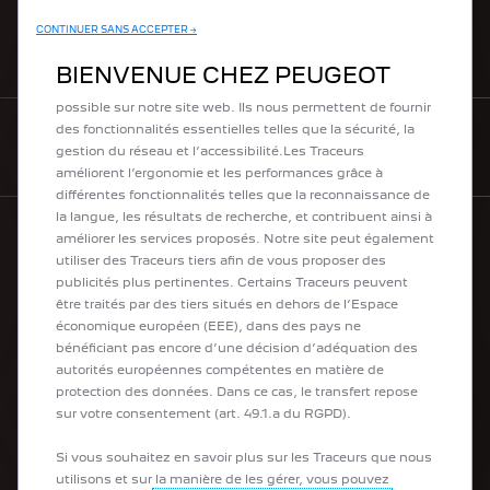
CONTINUER SANS ACCEPTER →
BESOIN D'AIDE
Nous utilisons des cookies et/ou d’autres traceurs (les «
BIENVENUE CHEZ PEUGEOT
Traceurs ») afin de vous offrir la meilleure expérience
possible sur notre site web. Ils nous permettent de fournir
des fonctionnalités essentielles telles que la sécurité, la
NEWSLETTER
gestion du réseau et l’accessibilité.Les Traceurs
améliorent l’ergonomie et les performances grâce à
différentes fonctionnalités telles que la reconnaissance de
la langue, les résultats de recherche, et contribuent ainsi à
améliorer les services proposés. Notre site peut également
utiliser des Traceurs tiers afin de vous proposer des
LA GAMME PEUGEOT
publicités plus pertinentes. Certains Traceurs peuvent
être traités par des tiers situés en dehors de l’Espace
économique européen (EEE), dans des pays ne
Les Électriques
bénéficiant pas encore d’une décision d’adéquation des
Les Hybrides
autorités européennes compétentes en matière de
Les Citadines
protection des données. Dans ce cas, le transfert repose
Les SUV
sur votre consentement (art. 49.1.a du RGPD).
Les Berlines
Les Breaks
Si vous souhaitez en savoir plus sur les Traceurs que nous
Les Utilitaires
utilisons et sur la manière de les gérer, vous pouvez
Les Transformations