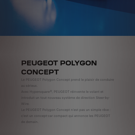
PEUGEOT POLYGON
CONCEPT
Le PEUGEOT Polygon Concept prend le plaisir de conduire
au sérieux.
Avec Hypersquare®, PEUGEOT réinvente le volant et
introduit un tout nouveau système de direction Steer-by-
Wire.
Le PEUGEOT Polygon Concept n’est pas un simple rêve :
c’est un concept-car compact qui annonce les PEUGEOT
de demain.