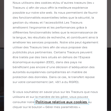
Nous utilisons des cookies et/ou d’autres traceurs (les «
Tout dans la E-Legend semble inspiré par l'innovation.
Traceurs ») afin de vous offrir la meilleure expérience
C'est bien plus qu'un coupé compact - c'est un concept car
possible sur notre site web. Ils nous permettent de fournir
qui se projette dans le futur avec fougue, dynamisme et
des fonctionnalités essentielles telles que la sécurité, la
technologie immersive..
gestion du réseau et l’accessibilité.Les Traceurs
améliorent l’ergonomie et les performances grâce à
différentes fonctionnalités telles que la reconnaissance de
En savoir plus
la langue, les résultats de recherche, et contribuent ainsi à
améliorer les services proposés. Notre site peut également
utiliser des Traceurs tiers afin de vous proposer des
publicités plus pertinentes. Certains Traceurs peuvent
être traités par des tiers situés en dehors de l’Espace
économique européen (EEE), dans des pays ne
bénéficiant pas encore d’une décision d’adéquation des
autorités européennes compétentes en matière de
protection des données. Dans ce cas, le transfert repose
sur votre consentement (art. 49.1.a du RGPD).
Si vous souhaitez en savoir plus sur les Traceurs que nous
utilisons et sur la manière de les gérer, vous pouvez
Politique relative aux cookies
consulter notre
ou
cliquer sur le bouton « Gérer mes paramètres ».