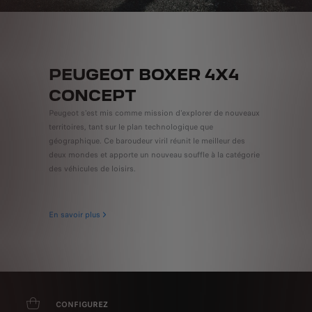
PEUGEOT BOXER 4X4
CONCEPT
Peugeot s'est mis comme mission d'explorer de nouveaux
territoires, tant sur le plan technologique que
géographique. Ce baroudeur viril réunit le meilleur des
deux mondes et apporte un nouveau souffle à la catégorie
des véhicules de loisirs.
En savoir plus
CONFIGUREZ