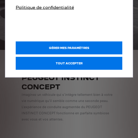
Politique de confidentialité
GÉRER MES PARAMÈTRES
TOUT ACCEPTER
PEUGEOT INSTINCT
CONCEPT
Imaginez un véhicule qui s'intègre tellement bien à votre
vie numérique qu'il semble comme une seconde peau.
L'expérience de conduite augmentée du PEUGEOT
INSTINCT CONCEPT fonctionne en parfaite symbiose
avec vous et vos attentes.