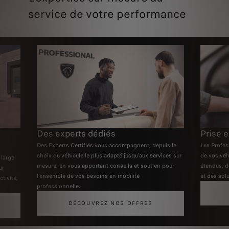
service de votre performance
Des experts dédiés
Prise e
Des Experts Certifiés vous accompagnent, depuis le
Les Profes
choix du véhicule le plus adapté jusqu’aux services sur
de vos véh
 large
mesure, en vous apportant conseils et soutien pour
étendus, d
ur
l’ensemble de vos besoins en mobilité
et des sol
tivité,
professionnelle.
DÉCOUVREZ NOS OFFRES