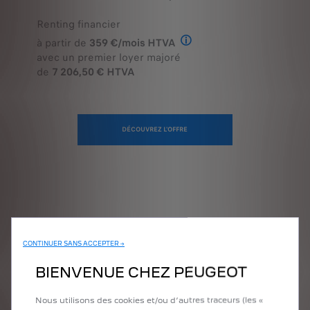
Renting financier
à partir de
359 €/mois HTVA
Offre en Renting Financier
avec un premier loyer majoré
de
7 206,50 € HTVA
DÉCOUVREZ L'OFFRE