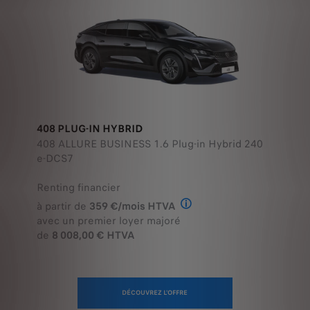
408 PLUG-IN HYBRID
408 ALLURE BUSINESS 1.6 Plug-in Hybrid 240
e-DCS7
Renting financier
à partir de
359 €/mois HTVA
Offre en Renting Financier
avec un premier loyer majoré
de
8 008,00 € HTVA
DÉCOUVREZ L'OFFRE