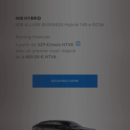
408 HYBRID
408 ALLURE BUSINESS Hybrid 145 e-DCS6
Renting financier
à partir de
329 €/mois HTVA
Offre en Renting Financier
avec un premier loyer majoré
de
6 459,50 € HTVA
DÉCOUVREZ L'OFFRE