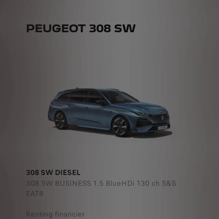
PEUGEOT 308 SW
308 SW DIESEL
308 SW BUSINESS 1.5 BlueHDi 130 ch S&S
EAT8
Renting financier
à partir de
319 €/mois HTVA