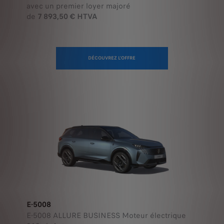
de
7 893,50 € HTVA
DÉCOUVREZ L'OFFRE
E-5008
E-5008 ALLURE BUSINESS Moteur électrique
213 ch Auto