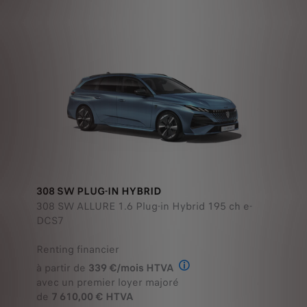
308 SW PLUG-IN HYBRID
308 SW ALLURE 1.6 Plug-in Hybrid 195 ch e-
DCS7
Renting financier
à partir de
339 €/mois HTVA
Offre en Renting Financier
avec un premier loyer majoré
de
7 610,00 € HTVA