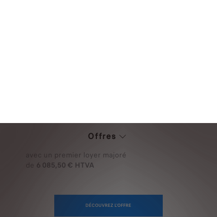
308 DIESEL
308 BUSINESS 1.5 BlueHDi 130 ch S&S EAT8
Renting financier
à partir de
309 €/mois HTVA
Offre en Renting Financier
avec un premier loyer majoré
de
6 085,50 € HTVA
DÉCOUVREZ L'OFFRE