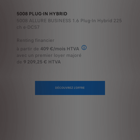
5008 PLUG-IN HYBRID
5008 ALLURE BUSINESS 1.6 Plug-In Hybrid 225
ch e-DCS7
Renting financier
à partir de
409 €/mois HTVA
Offre en Renting Financier
avec un premier loyer majoré
de
9 209,25 € HTVA
DÉCOUVREZ L'OFFRE