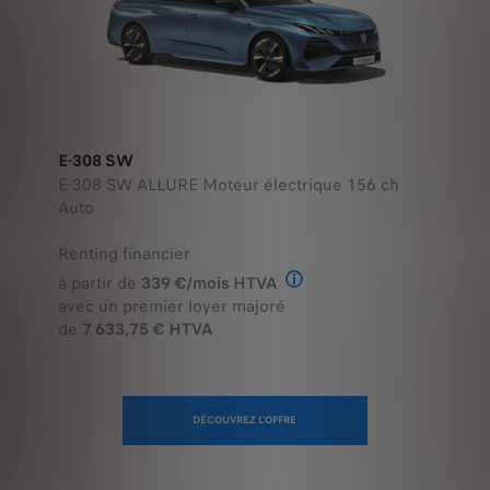
E-308 SW
E-308 SW ALLURE Moteur électrique 156 ch
Auto
Renting financier
à partir de
339 €/mois HTVA
Offre en Renting Financier
avec un premier loyer majoré
de
7 633,75 € HTVA
DÉCOUVREZ L'OFFRE