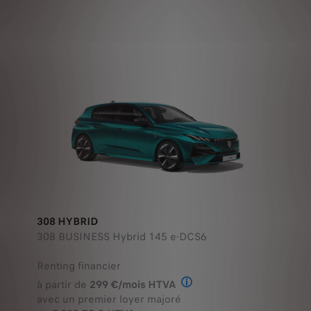
308 HYBRID
308 BUSINESS Hybrid 145 e-DCS6
Renting financier
à partir de
299 €/mois HTVA
Offre en Renting Financier
avec un premier loyer majoré
de
5 923,75 € HTVA