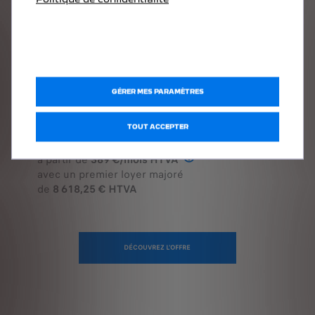
NOUVEAU 3008 PLUG-IN HYBRID
3008 ALLURE BUSINESS 1.6 Plug-In Hybrid 225
ch e-DCS7
Renting financier
à partir de
389 €/mois HTVA
Offre en Renting Financier
avec un premier loyer majoré
de
8 618,25 € HTVA
DÉCOUVREZ L'OFFRE