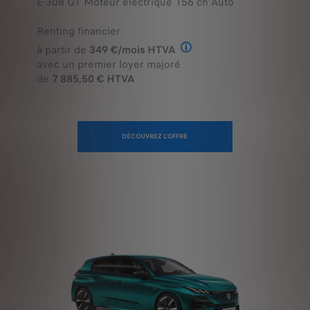
Renting financier
à partir de
349 €/mois HTVA
Offre en Renting Financier
avec un premier loyer majoré
de
7 885,50 € HTVA
DÉCOUVREZ L'OFFRE