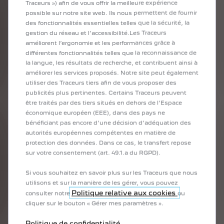
NOUVEAU E-3008
E-3008 ALLURE BUSINESS Moteur électrique
213 ch Auto
Renting financier
à partir de
369 €/mois HTVA
Offre en Renting Financier
avec un premier loyer majoré
de
8 251,00 € HTVA
DÉCOUVREZ L'OFFRE