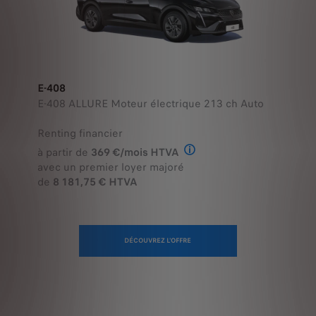
E-408
E-408 ALLURE Moteur électrique 213 ch Auto
Renting financier
à partir de
369 €/mois HTVA
Offre en Renting Financier
avec un premier loyer majoré
de
8 181,75 € HTVA
DÉCOUVREZ L'OFFRE