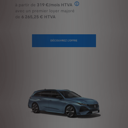
Offre en Renting Financier
avec un premier loyer majoré
de
6 265,25 € HTVA
CONTINUER SANS ACCEPTER →
DÉCOUVREZ L'OFFRE
BIENVENUE CHEZ PEUGEOT
Nous utilisons des cookies et/ou d’autres traceurs (les «
Traceurs ») afin de vous offrir la meilleure expérience
possible sur notre site web. Ils nous permettent de fournir
des fonctionnalités essentielles telles que la sécurité, la
gestion du réseau et l’accessibilité.Les Traceurs
améliorent l’ergonomie et les performances grâce à
différentes fonctionnalités telles que la reconnaissance de
la langue, les résultats de recherche, et contribuent ainsi à
améliorer les services proposés. Notre site peut également
utiliser des Traceurs tiers afin de vous proposer des
publicités plus pertinentes. Certains Traceurs peuvent
être traités par des tiers situés en dehors de l’Espace
économique européen (EEE), dans des pays ne
bénéficiant pas encore d’une décision d’adéquation des