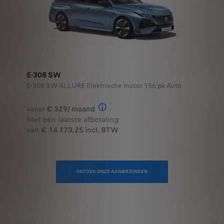
E-308 SW
E-308 SW ALLURE Elektrische motor 156 pk Auto
€ 329/ maand
Vanaf
Illustratief voorbeeld van het prod
Met een laatste afbetaling
van
€ 14 173,25 incl. BTW
ONTDEK ONZE AANBIEDINGEN