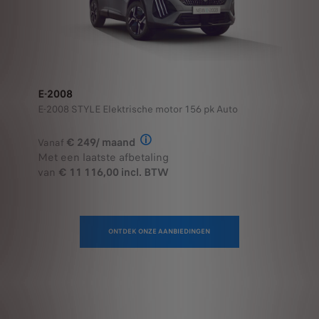
E-2008
E-2008 STYLE Elektrische motor 156 pk Auto
€ 249/ maand
Vanaf
Illustratief voorbeeld van het prod
Met een laatste afbetaling
van
€ 11 116,00 incl. BTW
ONTDEK ONZE AANBIEDINGEN