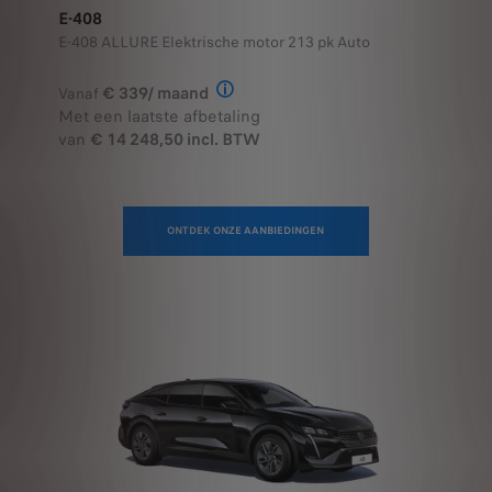
E-408
E-408 ALLURE Elektrische motor 213 pk Auto
€ 339/ maand
Vanaf
Illustratief voorbeeld van het prod
Met een laatste afbetaling
van
€ 14 248,50 incl. BTW
ONTDEK ONZE AANBIEDINGEN