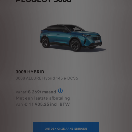
3008 HYBRID
3008 ALLURE Hybrid 145 e-DCS6
€ 269/ maand
Vanaf
Illustratief voorbeeld van het prod
Met een laatste afbetaling
van
€ 11 905,25 incl. BTW
ONTDEK ONZE AANBIEDINGEN