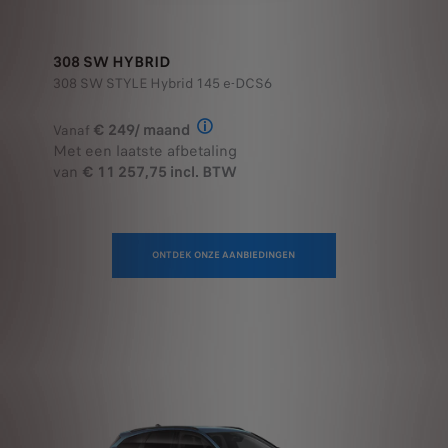
308 SW HYBRID
308 SW STYLE Hybrid 145 e-DCS6
€ 249/ maand
Vanaf
Illustratief voorbeeld van het prod
Met een laatste afbetaling
van
€ 11 257,75 incl. BTW
ONTDEK ONZE AANBIEDINGEN