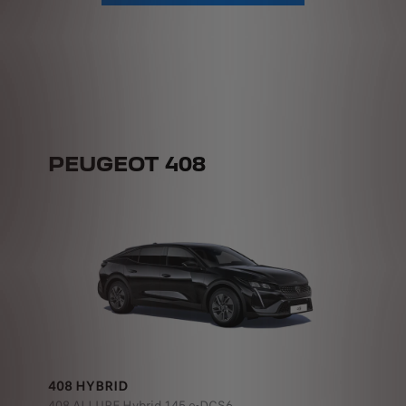
PEUGEOT 408
408 HYBRID
408 ALLURE Hybrid 145 e-DCS6