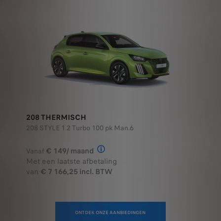
208 THERMISCH
208 STYLE 1.2 Turbo 100 pk Man.6
€ 149/ maand
Vanaf
Illustratief voorbeeld van het prod
Met een laatste afbetaling
van
€ 7 166,25 incl. BTW
ONTDEK ONZE AANBIEDINGEN