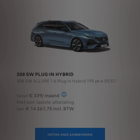
308 SW PLUG-IN HYBRID
308 SW ALLURE 1.6 Plug-in Hybrid 195 pk e-DCS7
€ 339/ maand
Vanaf
Illustratief voorbeeld van het prod
Met een laatste afbetaling
van
€ 14 267,75 incl. BTW
ONTDEK ONZE AANBIEDINGEN