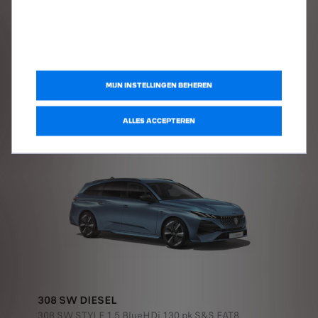
PEUGEOT 308 SW
308 SW DIESEL
308 SW STYLE 1.5 BlueHDi 130 pk S&S EAT8