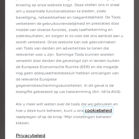
de relevante Europese
gegevensbeschermingsautoriteiten. In dit geval is de
doorgifte gebaseerd op uw toestemming (Art. 49.1a AVG).
Als u meer wilt weten over de tools die wij gebruiken en
cookiebeleid
hoe u deze kunt beheren, kunt u ons
raadplegen of op de knop ‘Mijn instellingen beheren’
klikken.
308 PLUG-IN HYBRID
Privacybeleid
308 ALLURE 1.6 Plug-in Hybrid 195 pk e-DCS7
€ 329/ maand
Vanaf
Illustratief voorbeeld van het prod
Met een laatste afbetaling
van
€ 13 928,25 incl. BTW
MIJN INSTELLINGEN BEHEREN
ONTDEK ONZE AANBIEDINGEN
ALLES ACCEPTEREN