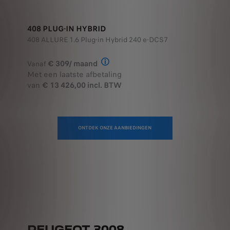
408 PLUG-IN HYBRID
408 ALLURE 1.6 Plug-in Hybrid 240 e-DCS7
€ 309/ maand
Vanaf
Illustratief voorbeeld van het prod
Met een laatste afbetaling
van
€ 13 426,00 incl. BTW
ONTDEK ONZE AANBIEDINGEN
PEUGEOT 3008