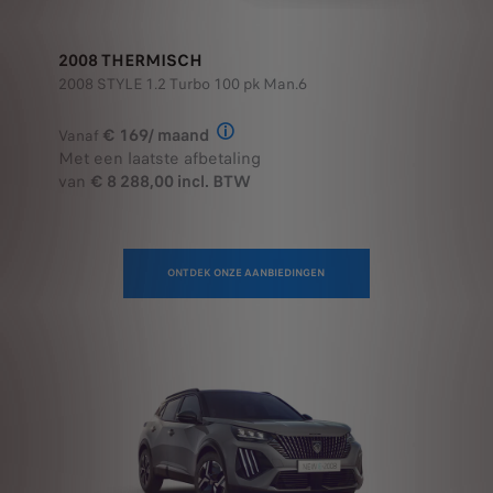
2008 THERMISCH
2008 STYLE 1.2 Turbo 100 pk Man.6
€ 169/ maand
Vanaf
Illustratief voorbeeld van het prod
Met een laatste afbetaling
van
€ 8 288,00 incl. BTW
ONTDEK ONZE AANBIEDINGEN