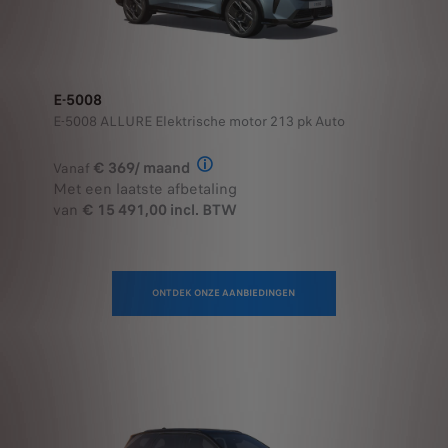
E-5008
E-5008 ALLURE Elektrische motor 213 pk Auto
€ 369/ maand
Vanaf
Illustratief voorbeeld van het prod
Met een laatste afbetaling
van
€ 15 491,00 incl. BTW
ONTDEK ONZE AANBIEDINGEN
Configureer uw
Beschikbare stock
wagen