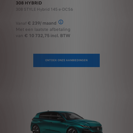
308 STYLE Hybrid 145 e-DCS6
€ 239/ maand
Vanaf
Illustratief voorbeeld van het prod
Met een laatste afbetaling
van
€ 10 732,75 incl. BTW
ONTDEK ONZE AANBIEDINGEN