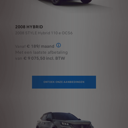
2008 HYBRID
2008 STYLE Hybrid 110 e-DCS6
€ 189/ maand
Vanaf
Illustratief voorbeeld van het prod
Met een laatste afbetaling
van
€ 9 075,50 incl. BTW
ONTDEK ONZE AANBIEDINGEN