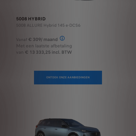
5008 HYBRID
5008 ALLURE Hybrid 145 e-DCS6
€ 309/ maand
Vanaf
Illustratief voorbeeld van het prod
Met een laatste afbetaling
van
€ 13 333,25 incl. BTW
ONTDEK ONZE AANBIEDINGEN