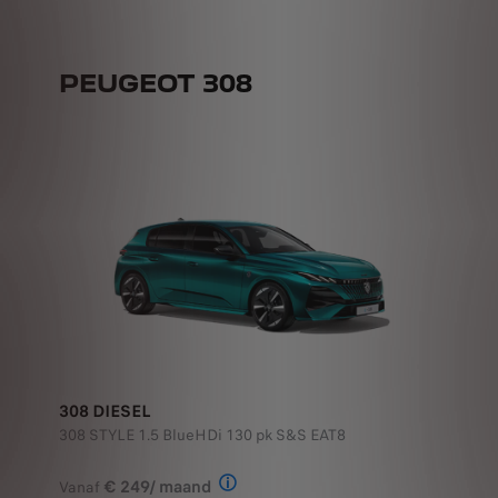
PEUGEOT 308
308 DIESEL
308 STYLE 1.5 BlueHDi 130 pk S&S EAT8
€ 249/ maand
Vanaf
Illustratief voorbeeld van het prod