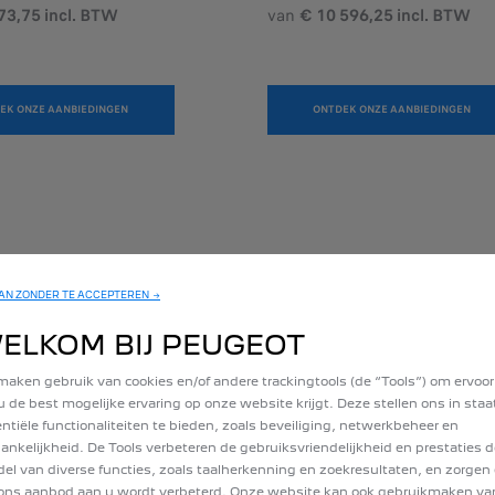
73,75 incl. BTW
van
€ 10 596,25 incl. BTW
EK ONZE AANBIEDINGEN
ONTDEK ONZE AANBIEDINGEN
N ZONDER TE ACCEPTEREN →
ELKOM BIJ PEUGEOT
maken gebruik van cookies en/of andere trackingtools (de “Tools”) om ervoor
u de best mogelijke ervaring op onze website krijgt. Deze stellen ons in sta
ntiële functionaliteiten te bieden, zoals beveiliging, netwerkbeheer en
ankelijkheid. De Tools verbeteren de gebruiksvriendelijkheid en prestaties d
el van diverse functies, zoals taalherkenning en zoekresultaten, en zorgen 
BRID
E-2008
ons aanbod aan u wordt verbeterd. Onze website kan ook gebruikmaken va