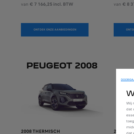
van
€ 7 166,25 incl. BTW
van
€ 8 3
ONTDEK ONZE AANBIEDINGEN
ONTD
PEUGEOT 2008
DOORGAA
W
Wij 
dat 
esse
toeg
midd
2008 THERMISCH
2008 HY
dat 