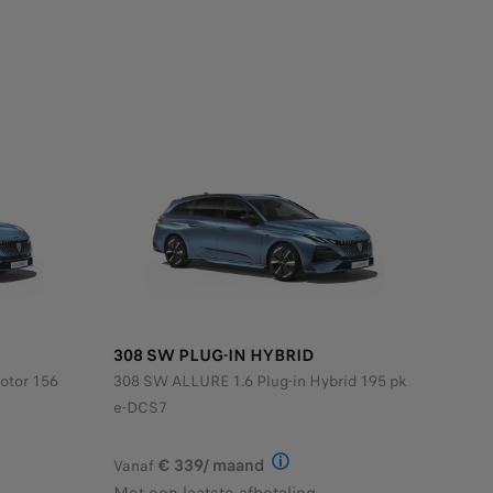
308 SW PLUG-IN HYBRID
otor 156
308 SW ALLURE 1.6 Plug-in Hybrid 195 pk
e-DCS7
lus voor een NEW 308 SW STYLE Hybrid 145 pk e-DCS6, lening op 
€ 339/ maand
Vanaf
30 pk EAT8, lening op afbetaling met een laatste verhoogde maa
ief voorbeeld van het product StretchFin Plus voor een NEW E-3
Illustratief voorbeeld van h