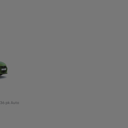
36 pk Auto
 lening op afbetaling met een laatste verhoogde maandaflossing
us voor een 208 Style 1.2 Hybrid 110 e-DCS6, lening op afbetal
ief voorbeeld van het product StretchFin Plus voor een E-208 S