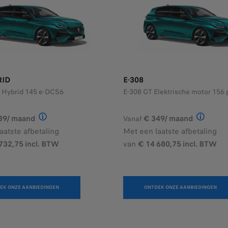
RID
E-308
 Hybrid 145 e-DCS6
E-308 GT Elektrische motor 156 
39/ maand
€ 349/ maand
Vanaf
roduct StretchFin Plus voor een NEW 308 STYLE 1.5 BlueHDi 130 
Illustratief voorbeeld van het product StretchFin Pl
Illustrat
aatste afbetaling
Met een laatste afbetaling
732,75 incl. BTW
van
€ 14 680,75 incl. BTW
EK ONZE AANBIEDINGEN
ONTDEK ONZE AANBIEDINGEN