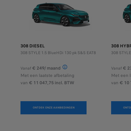
308 DIESEL
308 HYB
308 STYLE 1.5 BlueHDi 130 pk S&S EAT8
308 STYLE
€ 249/ maand
€ 2
Vanaf
Vanaf
Illustratief voorbeeld van het p
Met een laatste afbetaling
Met een l
van
€ 11 047,75 incl. BTW
van
€ 10 
ONTDEK ONZE AANBIEDINGEN
ONTD