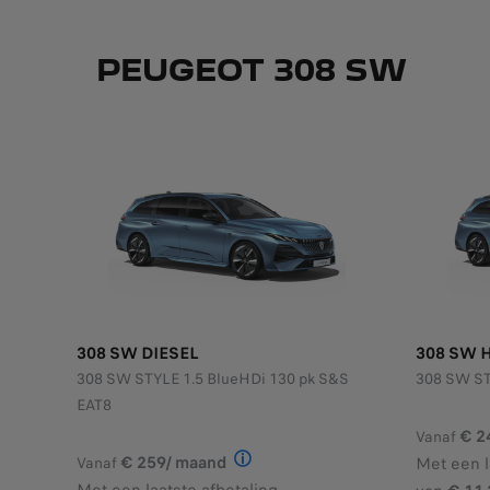
PEUGEOT 308 SW
308 SW DIESEL
308 SW 
308 SW STYLE 1.5 BlueHDi 130 pk S&S
308 SW ST
EAT8
€ 2
Vanaf
€ 259/ maand
Met een l
Vanaf
Illustratief voorbeeld van het p