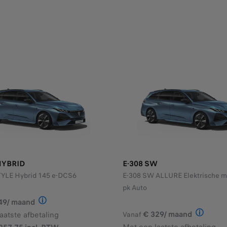
HYBRID
E-308 SW
YLE Hybrid 145 e-DCS6
E-308 SW ALLURE Elektrische m
pk Auto
49/ maand
Illustratief voorbeeld van het product StretchFin P
€ 329/ maand
aatste afbetaling
Vanaf
roduct StretchFin Plus voor een NEW 308 SW STYLE 1.5 BlueHDi 1
Illustrat