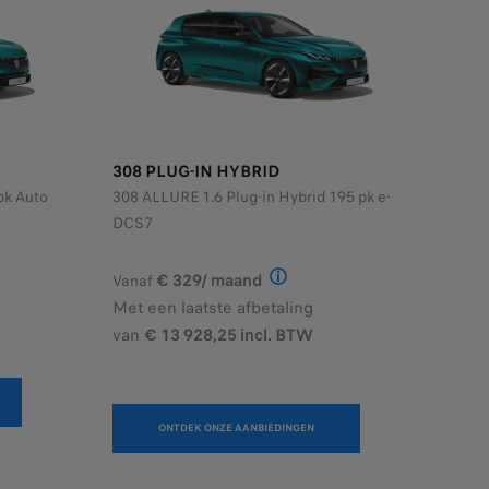
308 PLUG-IN HYBRID
pk Auto
308 ALLURE 1.6 Plug-in Hybrid 195 pk e-
DCS7
pk EAT8, lening op afbetaling met een laatste verhoogde maanda
us voor een NEW 308 STYLE Hybrid 145 pk e-DCS6, lening op afb
ief voorbeeld van het product StretchFin Plus voor een NEW E-3
€ 329/ maand
Vanaf
Illustratief voorbeeld van h
Met een laatste afbetaling
van
€ 13 928,25 incl. BTW
ONTDEK ONZE AANBIEDINGEN