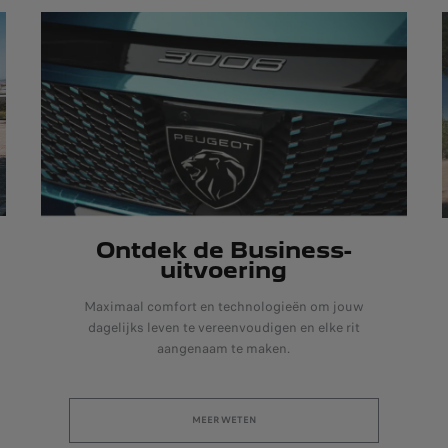
Ontdek de Business-
uitvoering
Maximaal comfort en technologieën om jouw
dagelijks leven te vereenvoudigen en elke rit
aangenaam te maken.
MEER WETEN