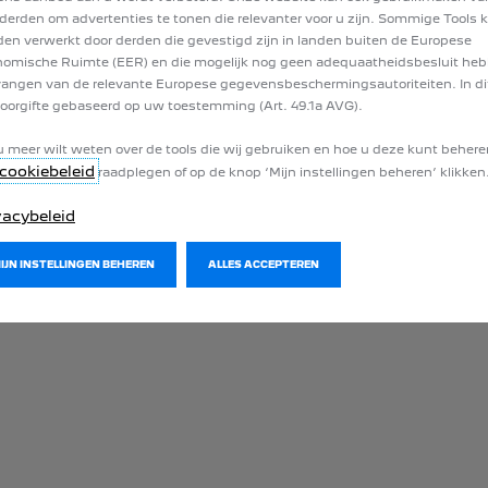
E Hybrid 110 e-DCS6
E-2008 STYLE Elektrische motor
derden om advertenties te tonen die relevanter voor u zijn. Sommige Tools
Auto
en verwerkt door derden die gevestigd zijn in landen buiten de Europese
omische Ruimte (EER) en die mogelijk nog geen adequaatheidsbesluit he
89/ maand
angen van de relevante Europese gegevensbeschermingsautoriteiten. In dit
roduct StretchFin Plus voor een 2008 Style 1.2 Turbo 100pk Man.
Illustratief voorbeeld van het product StretchFin Pl
€ 249/ maand
aatste afbetaling
Vanaf
oorgifte gebaseerd op uw toestemming (Art. 49.1a AVG).
Illustrat
Met een laatste afbetaling
75,50 incl. BTW
van
€ 11 116,00 incl. BTW
u meer wilt weten over de tools die wij gebruiken en hoe u deze kunt behere
cookiebeleid
raadplegen of op de knop ‘Mijn instellingen beheren’ klikken
vacybeleid
EK ONZE AANBIEDINGEN
ONTDEK ONZE AANBIEDINGEN
MIJN INSTELLINGEN BEHEREN
ALLES ACCEPTEREN