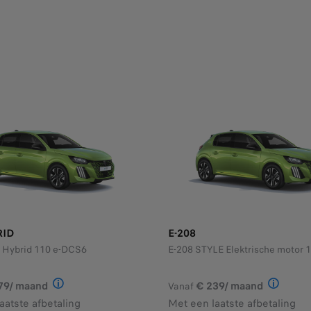
RID
E-208
 Hybrid 110 e-DCS6
E-208 STYLE Elektrische motor 1
79/ maand
€ 239/ maand
Vanaf
oduct StretchFin Plus voor een 208 Style 1.2 Turbo 100 Man. 6,
Illustratief voorbeeld van het product StretchFin Pl
Illustrat
aatste afbetaling
Met een laatste afbetaling