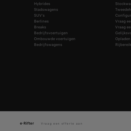
Hybrides
Stockwa
Stadswagens
Tweede
SUV's
Configur
Berlines
Vraag ee
Breaks
Vraag ee
Bedrijfsvoertuigen
Gelijksv
Ombouwde voertuigen
Opladen
Bedrijfswagens
Rijberei
Privacybeleid
Wettelijke informatie
Cookies
Cookie voorkeure
e-Rifter
Vraag een offerte aan