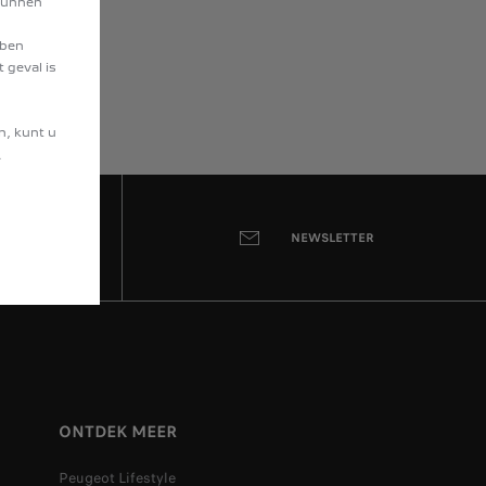
 kunnen
bben
 geval is
n, kunt u
.
G
NEWSLETTER
ONTDEK MEER
Peugeot Lifestyle