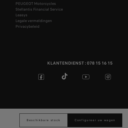
PEUGEOT Motorcycles
Stellantis Financial Service
Leasys
Legale vermeldingen
Privacybeleid
KLANTENDIENST : 078 15 16 15
en
Algemene gebruiksvoorwaarden
Toegankelijkheid
Data Act
Beschikbare stock
Configureer uw wagen