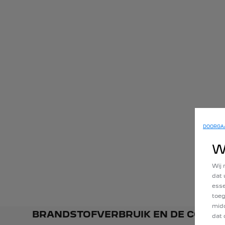
DOORGAA
W
Wij 
dat 
esse
toeg
midd
BRANDSTOFVERBRUIK EN DE CO2-UI
dat 