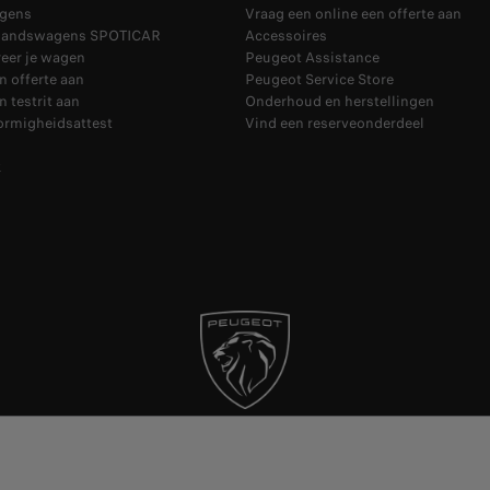
gens
Vraag een online een offerte aan
handswagens SPOTICAR
Accessoires
eer je wagen
Peugeot Assistance
n offerte aan
Peugeot Service Store
n testrit aan
Onderhoud en herstellingen
ormigheidsattest
Vind een reserveonderdeel
k
n
Verkoop en inruilvoorwaarden
Algemene voorwaarden voor service contract