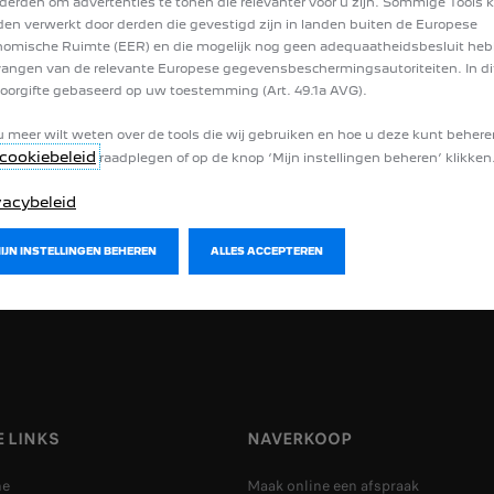
derden om advertenties te tonen die relevanter voor u zijn. Sommige Tools
en verwerkt door derden die gevestigd zijn in landen buiten de Europese
van homologatie.
omische Ruimte (EER) en die mogelijk nog geen adequaatheidsbesluit he
angen van de relevante Europese gegevensbeschermingsautoriteiten. In dit
oorgifte gebaseerd op uw toestemming (Art. 49.1a AVG).
u meer wilt weten over de tools die wij gebruiken en hoe u deze kunt behere
cookiebeleid
raadplegen of op de knop ‘Mijn instellingen beheren’ klikken
vacybeleid
BROCHURES & PRIJZEN
HULP NODI
MIJN INSTELLINGEN BEHEREN
ALLES ACCEPTEREN
 LINKS
NAVERKOOP
me
Maak online een afspraak