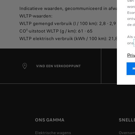
van 
word
Indicatieve waarden, gecommuniceerd in afwachting 
Econ
WLTP-waarden:
ontv
WLTP gemengd verbruik (l / 100 km): 2,8 - 2,9
de d
CO²-uitstoot WLTP (g / km): 61 - 65
Als 
WLTP elektrisch verbruik (kWh / 100 km): 21,8 - 22,2
ons
Pri
VIND EEN VERKOOPPUNT
ONS GAMMA
SNELLE
Elektrische wagens
Overna