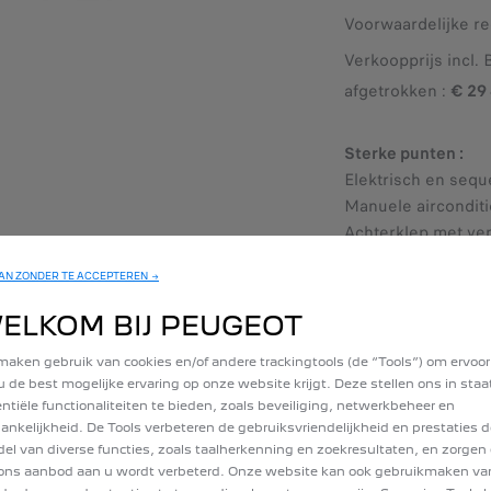
Voorwaardelijke re
Verkoopprijs incl.
afgetrokken :
€ 29 
Sterke punten :
Elektrisch en sequ
Manuele aircondit
Achterklep met ve
ruitenwisser
N ZONDER TE ACCEPTEREN →
Cruise control + s
ELKOM BIJ PEUGEOT
maken gebruik van cookies en/of andere trackingtools (de “Tools”) om ervoor
u de best mogelijke ervaring op onze website krijgt. Deze stellen ons in sta
ntiële functionaliteiten te bieden, zoals beveiliging, netwerkbeheer en
ankelijkheid. De Tools verbeteren de gebruiksvriendelijkheid en prestaties d
el van diverse functies, zoals taalherkenning en zoekresultaten, en zorgen 
TSTOOT
ons aanbod aan u wordt verbeterd. Onze website kan ook gebruikmaken va