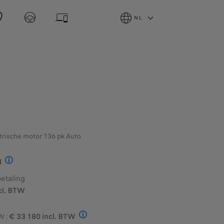
NL
trische motor 136 pk Auto
d
betaling
Illustratief voorbeeld van het product StretchFin Plus voor een e-RIFT
cl. BTW
€ 33 180 incl. BTW
W :