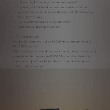
Het voertuig lijkt in lange bochten te "zweven".
Bepaald geluid bij het rijden over een verkeersdrempel.
Schuddende wielen bij het accelereren, wat leidt tot verlies
van grip op de weg.
Olielek gedetecteerd op de schokdemper.
Abnormale slijtage op de banden.
> AANBEVELINGEN
Laat je schokdempers om de 20.000 km controleren door je
PEUGEOT-specialist
Van zodra je sporen van slijtage waarneemt, breng je zo spoedig
mogelijk een bezoek aan de PEUGEOT-expert. Laat de buffers
controleren bij het nazicht van de schokdempers en laat ze,
indien nodig, vervangen.