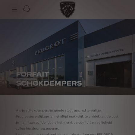
FORFAIT
SCHOKDEMPERS
Als je schokdempers in goede staat zijn, rijd je veiliger.
Progressieve slijtage is niet altijd makkelijk te ontdekken. Je past
je rijstijl aan zonder dat je het merkt. Je comfort en veiligheid
zullen hierdoor veranderen.
Laat daarom je schokbrekers controleren door een PEUGEOT-