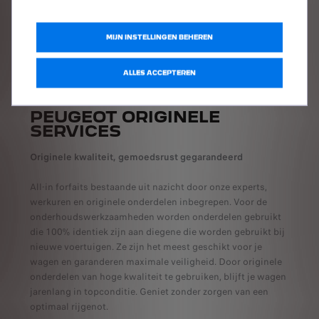
MIJN INSTELLINGEN BEHEREN
ALLES ACCEPTEREN
PEUGEOT ORIGINELE
SERVICES
Originele kwaliteit, gemoedsrust gegarandeerd
All-in forfaits bestaande uit nazicht door onze experts,
werkuren en originele onderdelen inbegrepen. Voor de
onderhoudswerkzaamheden worden onderdelen gebruikt
die 100% identiek zijn aan diegene die worden gebruikt bij
nieuwe voertuigen. Ze zijn het meest geschikt voor je
wagen en garanderen maximale veiligheid. Door originele
onderdelen van hoge kwaliteit te gebruiken, blijft je wagen
jarenlang in topconditie. Geniet zonder zorgen van een
optimaal rijgenot.