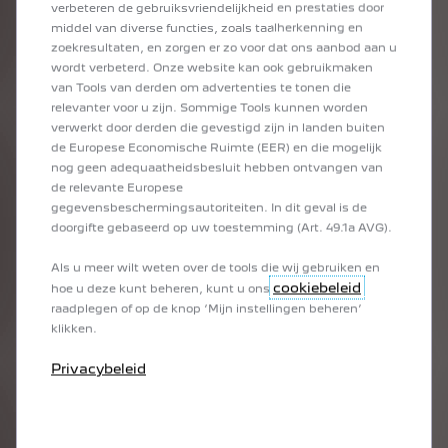
verbeteren de gebruiksvriendelijkheid en prestaties door
middel van diverse functies, zoals taalherkenning en
zoekresultaten, en zorgen er zo voor dat ons aanbod aan u
PEUGEOT SERVICES
wordt verbeterd. Onze website kan ook gebruikmaken
van Tools van derden om advertenties te tonen die
relevanter voor u zijn. Sommige Tools kunnen worden
verwerkt door derden die gevestigd zijn in landen buiten
de Europese Economische Ruimte (EER) en die mogelijk
nog geen adequaatheidsbesluit hebben ontvangen van
de relevante Europese
gegevensbeschermingsautoriteiten. In dit geval is de
doorgifte gebaseerd op uw toestemming (Art. 49.1a AVG).
Als u meer wilt weten over de tools die wij gebruiken en
cookiebeleid
hoe u deze kunt beheren, kunt u ons
raadplegen of op de knop ‘Mijn instellingen beheren’
klikken.
VORIGE
VOLGEND
Privacybeleid