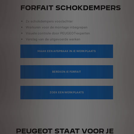
FORFAIT SCHOKDEMPERS
2x schokdempers voor/achter
Werkuren voor de montage inbegrepen
Visuele controle door PEUGEOT-experten
Verslag van de uitgevoerde werken
MAAK EEN AFSPRAAK IN JE WERKPLAATS
BEREKEN JE FORFAIT
ZOEK EEN WERKPLAATS
PEUGEOT STAAT VOOR JE