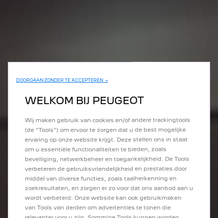
DOORGAAN ZONDER TE ACCEPTEREN →
WELKOM BIJ PEUGEOT
Wij maken gebruik van cookies en/of andere trackingtools
(de “Tools”) om ervoor te zorgen dat u de best mogelijke
ervaring op onze website krijgt. Deze stellen ons in staat
om u essentiële functionaliteiten te bieden, zoals
beveiliging, netwerkbeheer en toegankelijkheid. De Tools
verbeteren de gebruiksvriendelijkheid en prestaties door
middel van diverse functies, zoals taalherkenning en
zoekresultaten, en zorgen er zo voor dat ons aanbod aan u
wordt verbeterd. Onze website kan ook gebruikmaken
van Tools van derden om advertenties te tonen die
relevanter voor u zijn. Sommige Tools kunnen worden