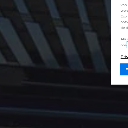
van 
word
Econ
ontv
de d
Als 
ons
Pri