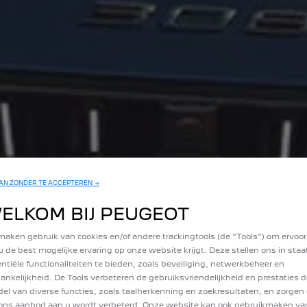
N ZONDER TE ACCEPTEREN →
ELKOM BIJ PEUGEOT
maken gebruik van cookies en/of andere trackingtools (de “Tools”) om ervoor
u de best mogelijke ervaring op onze website krijgt. Deze stellen ons in sta
ntiële functionaliteiten te bieden, zoals beveiliging, netwerkbeheer en
ankelijkheid. De Tools verbeteren de gebruiksvriendelijkheid en prestaties d
el van diverse functies, zoals taalherkenning en zoekresultaten, en zorgen 
ons aanbod aan u wordt verbeterd. Onze website kan ook gebruikmaken va