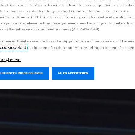
derden om advertenties te tonen die relevanter voor u zijn. Sommige Tools
en verwerkt door derden die gevestigd zijn in landen buiten de Europese
omische Ruimte (EER) en die mogelijk nog geen adequaatheidsbesluit he
angen van de relevante Europese gegevensbeschermingsautoriteiten. In dit
oorgifte gebaseerd op uw toestemming (Art. 49.1a AVG).
u meer wilt weten over de tools die wij gebruiken en hoe u deze kunt behere
cookiebeleid
raadplegen of op de knop ‘Mijn instellingen beheren’ klikken
vacybeleid
MIJN INSTELLINGEN BEHEREN
ALLES ACCEPTEREN