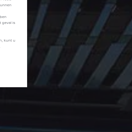
 kunnen
bben
 geval is
n, kunt u
.