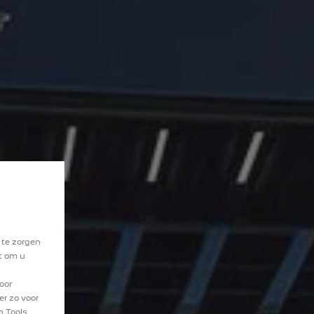
 te zorgen
at om u
oor
er zo voor
n Tools