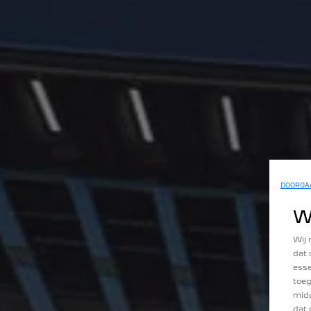
DOORGAA
W
Wij 
dat 
esse
toeg
midd
dat 