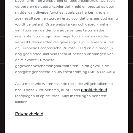
beveiliging, netwerkbeheer en toegankelijkheid. De Tools
verbeteren de gebruiksvriendelijkheid en prestaties door
middel van diverse functies, zoals taalherkenning en
zoekresultaten, en zorgen er zo voor dat ons aanbod aan u
BROCHURES & PRIJZEN
wordt verbeterd. Onze website kan ook gebruikmaken
van Tools van derden om advertenties te tonen die
relevanter voor u zijn. Sommige Tools kunnen worden
verwerkt door derden die gevestigd zijn in landen buiten
de Europese Economische Ruimte (EER) en die mogelijk
HULP NODIG
nog geen adequaatheidsbesluit hebben ontvangen van
de relevante Europese
gegevensbeschermingsautoriteiten. In dit geval is de
doorgifte gebaseerd op uw toestemming (Art. 49.1a AVG).
NEWSLETTER
Als u meer wilt weten over de tools die wij gebruiken en
cookiebeleid
hoe u deze kunt beheren, kunt u ons
raadplegen of op de knop ‘Mijn instellingen beheren’
klikken.
ONS GAMMA
Privacybeleid
Elektrische wagens
Hybrides