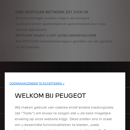
ONS SPOTICAR-NETWERK ZET ZICH IN
Al onze voertuigen worden volgens de strengste
kwaliteitsnormen geselecteerd en gecontroleerd door onze
erkende specialisten.
SPOTICAR MAAKT U HET LEVEN GEMAKKELIJKER
Alle SPOTICAR tweedehandswagens genieten van een garantie
tot 24 maanden.
CONFIGUREER
DOORGAAN ZONDER TE ACCEPTEREN →
WELKOM BIJ PEUGEOT
VIND EEN VERKOOPPUNT
Wij maken gebruik van cookies en/of andere trackingtools
(de “Tools”) om ervoor te zorgen dat u de best mogelijke
ervaring op onze website krijgt. Deze stellen ons in staat
om u essentiële functionaliteiten te bieden, zoals
LIFESTYLEBOETIEK