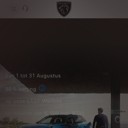
Van 1 tot 31 Augustus
50 %
korting
Bekijk de voorwaarden bij uw verko
op onze EASY Wallbox
ter waarde van
€ 500
incl. BTW