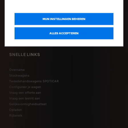
Stadswagens
SUV's
Berlines
MIJN INSTELLINGEN BEHEREN
Breaks
Bedrijfsvoertuigen
Ombouwde voertuigen
ALLES ACCEPTEREN
Bedrijfswagens
SNELLE LINKS
Overname
Stockwagens
Tweedehandswagens SPOTICAR
Configureer je wagen
Vraag een offerte aan
Vraag een testrit aan
Gelijksvormigheidsattest
Opladen
Rijbereik