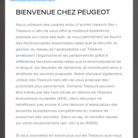
BIENVENUE CHEZ PEUGEOT
Nous utilisons des cookies et/ou d’autres traceurs (les «
Traceurs ») afin de vous offrir la meilleure expérience
possible sur notre site web. Ils nous permettent de fournir
PRÉCÉDENT
SUIVANT
des fonctionnalités essentielles telles que la sécurité, la
gestion du réseau et l’accessibilité.Les Traceurs
améliorent l’ergonomie et les performances grâce à
différentes fonctionnalités telles que la reconnaissance de
la langue, les résultats de recherche, et contribuent ainsi à
améliorer les services proposés. Notre site peut également
utiliser des Traceurs tiers afin de vous proposer des
publicités plus pertinentes. Certains Traceurs peuvent
être traités par des tiers situés en dehors de l’Espace
économique européen (EEE), dans des pays ne
LA STRUCTURE
bénéficiant pas encore d’une décision d’adéquation des
autorités européennes compétentes en matière de
L'ensemble de la structure est fabriqué en acier haute
protection des données. Dans ce cas, le transfert repose
résistance et recouvert d'une couche protectrice en époxy
sur votre consentement (art. 49.1.a du RGPD).
argenté. La bulle/sphère transparente est fabriquée en PVC
souple, ce qui permet d'utiliser des souffleurs d'air discrets
Si vous souhaitez en savoir plus sur les Traceurs que nous