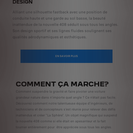
DESIGN
Alliant une silhouette fastback avec une position de
conduite haute et une garde au sol basse, la beauté
inattendue de la nouvelle 408 séduit sous tous les angles.
Son design sportif et ses lignes fluides soulignent ses
qualités aérodynamiques et esthétiques.
EN SAVOIR PLUS
COMMENT ÇA MARCHE?
Comment suspendre la gravité et faire pivoter une voiture
grandeur nature dans n'importe quel angle ? Ce n'était pas facile.
Découvrez comment notre talentueuse équipe d'ingénieurs, de
techniciens et de concepteurs s'est réunie pour relever des défis
inattendus et créer "La Sphère". Un objet magnifique qui suspend
la nouvelle 408 comme si elle était en apesanteur et la fait
tourner entièrement pour être appréciée sous tous les angles.