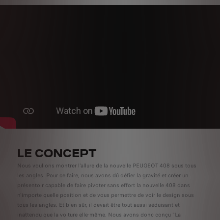
LE CONCEPT
Nous voulions montrer l'allure de la nouvelle PEUGEOT 408 sous tous
les angles. Pour ce faire, nous avons dû défier la gravité et créer un
présentoir capable de faire pivoter sans effort la nouvelle 408 dans
n'importe quelle position et de vous permettre de voir le design sous
tous les angles. Et bien sûr, il devait être tout aussi séduisant et
inattendu que la voiture elle-même. Nous avons donc conçu "La