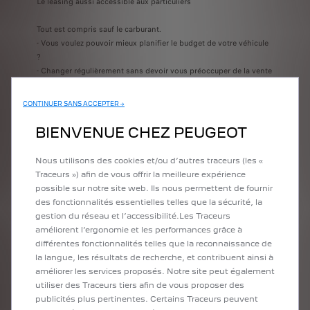
Le leasing aussi accessible aux particuliers
Tout est compris sauf le carburant.
- Vous voulez pouvoir mieux planifier le budget de votre véhicule
?
- Changer régulièrement sans devoir vous préoccuper de la vente
de votre ancien véhicule et du financement du nouveau ?
- Garder votre capacité d’emprunt initiale pour l’investir dans
CONTINUER SANS ACCEPTER →
d’autres projets ?
BIENVENUE CHEZ PEUGEOT
Alors le Private Lease est fait pour vous.
Avec le Private Lease n’immobilisez pas votre capital et louez un
Nous utilisons des cookies et/ou d’autres traceurs (les «
véhicule que vous restituerez en fin de contrat. Vous bénéficierez
Traceurs ») afin de vous offrir la meilleure expérience
alors d’un nouveau véhicule à la pointe de la technologie.
possible sur notre site web. Ils nous permettent de fournir
des fonctionnalités essentielles telles que la sécurité, la
gestion du réseau et l’accessibilité.Les Traceurs
améliorent l’ergonomie et les performances grâce à
EN SAVOIR PLUS
différentes fonctionnalités telles que la reconnaissance de
la langue, les résultats de recherche, et contribuent ainsi à
améliorer les services proposés. Notre site peut également
CONFIGUREZ VOTRE PEUGEOT
utiliser des Traceurs tiers afin de vous proposer des
publicités plus pertinentes. Certains Traceurs peuvent