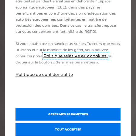
être traités par des tiers situés en dehors de l’Espace
économique européen (EEE), dans des pays ne
bénéficiant pas encore d’une décision d’adéquation des
autorités européennes compétentes en matière de
protection des données. Dans ce cas, le transfert repose
sur votre consentement (art. 49.1.a du RGPD).
Si vous souhaitez en savoir plus sur les Traceurs que nous
utilisons et sur la manière de les gérer, vous pouvez
Politique relative aux cookies
consulter notre
ou
cliquer sur le bouton « Gérer mes paramètres ».
Politique de confidentialité
NOS AUTRES SOLUTIONS DE CRÉDIT
Découvrez le financement Autofin ou le crédit ballon par
Stellantis Financial Services qui vous propose des crédits
GÉRER MES PARAMÈTRES
classiques pour acquérir votre véhicule Peugeot aux meilleures
conditions.
TOUT ACCEPTER