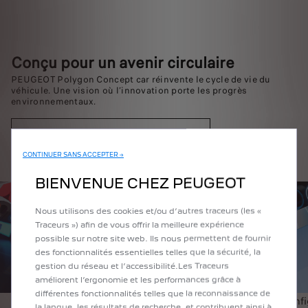
Conçu pour un avenir circulaire
PEUGEOT Polygon Concept car réinvente le cycle de vie du
véhicule. Une vision où l’innovation porte les progrès
environnementaux.
Découvrir PEUGEOT Polygon Concept
CONTINUER SANS ACCEPTER →
BIENVENUE CHEZ PEUGEOT
Nous utilisons des cookies et/ou d’autres traceurs (les «
Traceurs ») afin de vous offrir la meilleure expérience
possible sur notre site web. Ils nous permettent de fournir
des fonctionnalités essentielles telles que la sécurité, la
gestion du réseau et l’accessibilité.Les Traceurs
améliorent l’ergonomie et les performances grâce à
différentes fonctionnalités telles que la reconnaissance de
Optimisation de poids
Reconfi
la langue, les résultats de recherche, et contribuent ainsi à