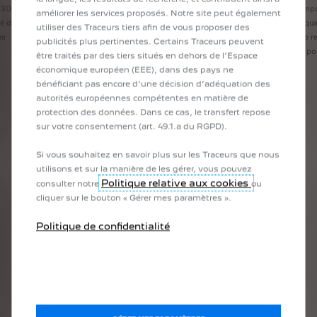
 3D à
Des portes en fibre de carbone, des enjoliveurs légers,
Des compo
améliorer les services proposés. Notre site peut également
lé d’un
et un nombre réduit de composants - pour diminuer la
Hypersqua
utiliser des Traceurs tiers afin de vous proposer des
es
quantité de matériaux utilisés.
de siège r
publicités plus pertinentes. Certains Traceurs peuvent
conçus pou
être traités par des tiers situés en dehors de l’Espace
économique européen (EEE), dans des pays ne
bénéficiant pas encore d’une décision d’adéquation des
autorités européennes compétentes en matière de
protection des données. Dans ce cas, le transfert repose
sur votre consentement (art. 49.1.a du RGPD).
Des actions au‑delà des partenariats
Responsabilités sociales
Si vous souhaitez en savoir plus sur les Traceurs que nous
utilisons et sur la manière de les gérer, vous pouvez
La durabilité implique également l’éducation, la sensibilisation
Politique relative aux cookies
consulter notre
ou
et la protection des écosystèmes grâce à des actions concrètes
cliquer sur le bouton « Gérer mes paramètres ».
et des partenariats.
Politique de confidentialité