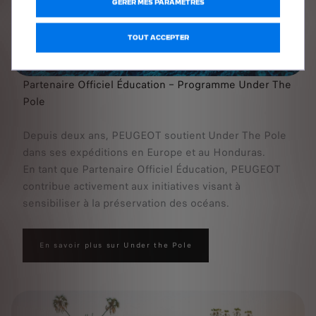
GÉRER MES PARAMÈTRES
TOUT ACCEPTER
Partenaire Officiel Éducation – Programme Under The
Pole
Depuis deux ans, PEUGEOT soutient Under The Pole
dans ses expéditions en Europe et au Honduras.
En tant que Partenaire Officiel Éducation, PEUGEOT
contribue activement aux initiatives visant à
sensibiliser à la préservation des océans.
En savoir plus sur Under the Pole